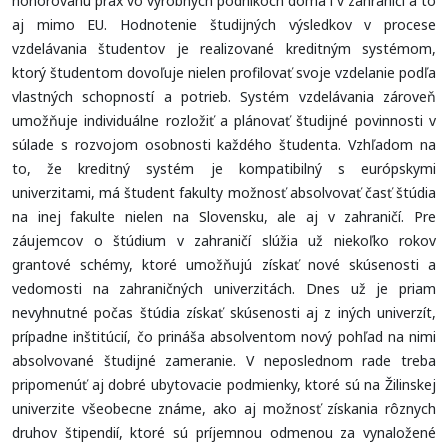
honorovanú prax vo výrobných podnikoch doma i v zahraničí a to
aj mimo EU. Hodnotenie študijných výsledkov v procese
vzdelávania študentov je realizované kreditným systémom,
ktorý študentom dovoľuje nielen profilovať svoje vzdelanie podľa
vlastných schopností a potrieb. Systém vzdelávania zároveň
umožňuje individuálne rozložiť a plánovať študijné povinnosti v
súlade s rozvojom osobnosti každého študenta. Vzhľadom na
to, že kreditný systém je kompatibilný s európskymi
univerzitami, má študent fakulty možnosť absolvovať časť štúdia
na inej fakulte nielen na Slovensku, ale aj v zahraničí. Pre
záujemcov o štúdium v zahraničí slúžia už niekoľko rokov
grantové schémy, ktoré umožňujú získať nové skúsenosti a
vedomosti na zahraničných univerzitách. Dnes už je priam
nevyhnutné počas štúdia získať skúsenosti aj z iných univerzít,
prípadne inštitúcií, čo prináša absolventom nový pohľad na nimi
absolvované študijné zameranie. V neposlednom rade treba
pripomenúť aj dobré ubytovacie podmienky, ktoré sú na Žilinskej
univerzite všeobecne známe, ako aj možnosť získania rôznych
druhov štipendií, ktoré sú príjemnou odmenou za vynaložené