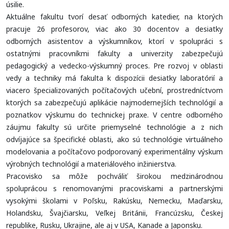
úsilie.
Aktuálne fakultu tvorí desať odborných katedier, na ktorých
pracuje 26 profesorov, viac ako 30 docentov a desiatky
odborných asistentov a výskumníkov, ktorí v spolupráci s
ostatnými pracovníkmi fakulty a univerzity zabezpečujú
pedagogický a vedecko-výskumný proces. Pre rozvoj v oblasti
vedy a techniky má fakulta k dispozícii desiatky laboratórií a
viacero špecializovaných počítačových učební, prostredníctvom
ktorých sa zabezpečujú aplikácie najmodernejších technológií a
poznatkov výskumu do technickej praxe. V centre odborného
záujmu fakulty sú určite priemyselné technológie a z nich
odvíjajúce sa špecifické oblasti, ako sú technológie virtuálneho
modelovania a počítačovo podporovaný experimentálny výskum
výrobných technológií a materiálového inžinierstva.
Pracovisko sa môže pochváliť širokou medzinárodnou
spoluprácou s renomovanými pracoviskami a partnerskými
vysokými školami v Poľsku, Rakúsku, Nemecku, Maďarsku,
Holandsku, Švajčiarsku, Veľkej Británii, Francúzsku, Českej
republike, Rusku, Ukrajine, ale aj v USA, Kanade a Japonsku.