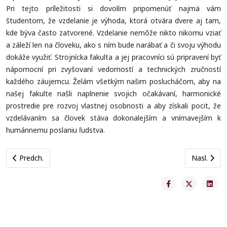
Pri tejto príležitosti si dovolím pripomenúť najmä vám
študentom, že vzdelanie je výhoda, ktorá otvára dvere aj tam,
kde býva často zatvorené. Vzdelanie nemôže nikto nikomu vziať
a záleží len na človeku, ako s ním bude narábať a či svoju výhodu
dokáže využiť. Strojnícka fakulta a jej pracovníci sú pripravení byť
nápomocní pri zvyšovaní vedomostí a technických zručností
každého záujemcu. Želám všetkým našim poslucháčom, aby na
našej fakulte našli naplnenie svojich očakávaní, harmonické
prostredie pre rozvoj vlastnej osobnosti a aby získali pocit, že
vzdelávaním sa človek stáva dokonalejším a vnímavejším k
humánnemu poslaniu ľudstva.
Previous article: Profil SjF
Next artic
Predch.
Nasl.