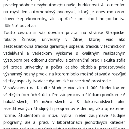
pravdepodobne nevyhnutnosťou našej budúcnosti. A to nemám
na mysli len automobilový priemysel, ktorý je dnes motorom
slovenskej ekonomiky, ale aj ďalšie pre chod hospodárstva
dôležité odvetvia.
Touto cestou si vás dovolím privítať na stránke Strojníckej
fakulty Žilinskej univerzity v Žiline, ktorej viac ako
šesťdesiatročná tradícia garantuje úspešnú tradíciu v technickom
vzdelávaní a vedeckom výskume s kvalitným realizačným
výstupom pre odbornú domácu a zahraničnú prax. Fakulta stála
pri zrode univerzity a počas celého obdobia predstavovala
významný nosný prvok, na ktorom bolo možné stavať a rozvíjať
všetky aspekty tvoriace dynamické univerzitné prostredie.
V súčasnosti na fakulte študuje viac ako 1 000 študentov vo
všetkých formách štúdia. Pre záujemcov o štúdium ponúkame 6
bakalárskych, 10 inžinierskych a 8 doktorandských plne
akreditovaných študijných programov v dennej, ako aj externej
forme. Študentom si môžu vybrať nielen zaujímavé študijné
programy, ale aj prácu v laboratóriách jednotlivých katedier,