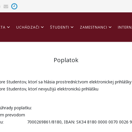
LTA
UCHÁDZAČI
ŠTUDENTI
ZAMESTNANCI
INTERN
ITÁCIA
Poplatok
 pre študentov, ktorí sa hlásia prostredníctvom elektronickej prihlášky
 pre študentov, ktorí nevyužijú elektronickú prihlášku
úhrady poplatku:
ým prevodom
účtu: 7000269861/8180, IBAN: SK34 8180 0000 0070 0026 9