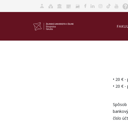
FAKU
AKRED
• 20 € -
• 20 € -
Spôsob 
bankov
číslo 