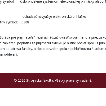
lný symbol: číslo pridelené systémom elektronickej prihlášky alebo 
zač nevyužije elektronickú prihlášku
ntný symbol: 0308
„Správa pre prijímateľa“ musí uchádzač uviesť svoje meno a priezvisk
 zaplatení poplatku za prijímaciu skúšku je nutné poslať spolu s prih
um na adresu fakulty, alebo odovzdať spolu s prihláškou na štúdium 
om oddelení.
© 2026 Strojnícka fakulta. Všetky práva vyhradené.