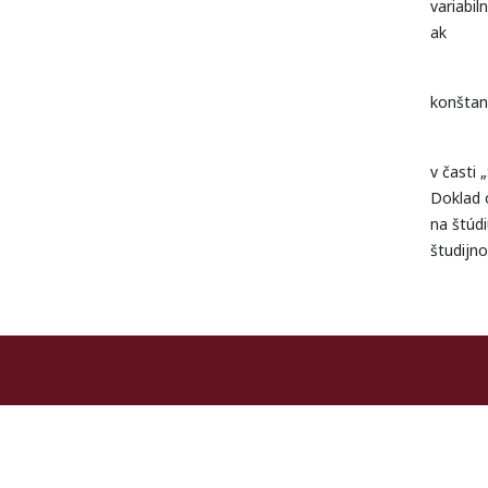
variabi
ak
uchád
konšta
v časti 
Doklad o
na štúdi
študijn