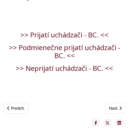
>> Prijatí uchádzači - BC. <<
>> Podmienečne prijatí uchádzači -
BC. <<
>> Neprijatí uchádzači - BC. <<
Previous article: Oznam študijného oddelenia
Next articl
Predch.
Nasl.