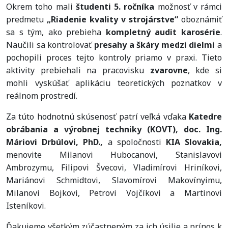
Okrem toho mali
študenti 5. ročníka
možnosť v rámci
predmetu
„Riadenie kvality v strojárstve“
oboznámiť
sa s tým, ako prebieha
kompletný audit karosérie
.
Naučili sa kontrolovať
presahy a škáry medzi dielmi
a
pochopili proces tejto kontroly priamo v praxi. Tieto
aktivity prebiehali na pracovisku
zvarovne
, kde si
mohli vyskúšať aplikáciu teoretických poznatkov v
reálnom prostredí.
Za túto hodnotnú skúsenosť patrí veľká vďaka
Katedre
obrábania a výrobnej techniky (KOVT), doc. Ing.
Máriovi Drbúlovi, PhD.,
a spoločnosti
KIA Slovakia,
menovite Milanovi Hubocanovi, Stanislavovi
Ambrozymu, Filipovi Švecovi, Vladimírovi Hriníkovi,
Mariánovi Schmidtovi, Slavomírovi Makovínyimu,
Milanovi Bojkovi, Petrovi Vojčíkovi a Martinovi
Isteníkovi.
Ďakujeme všetkým zúčastneným za ich úsilie a prínos k