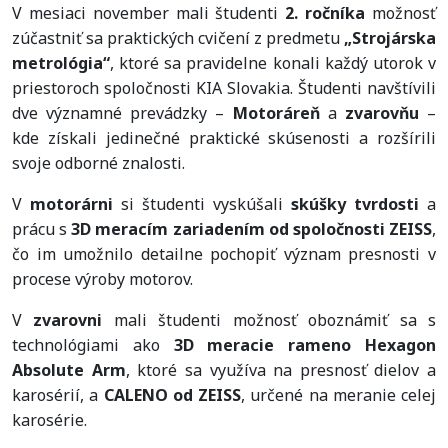
V mesiaci november mali študenti
2. ročníka
možnosť
zúčastniť sa praktických cvičení z predmetu
„Strojárska
metrológia“
, ktoré sa pravidelne konali každý utorok v
priestoroch spoločnosti KIA Slovakia. Študenti navštívili
dve významné prevádzky –
Motoráreň
a
zvarovňu
–
kde získali jedinečné praktické skúsenosti a rozšírili
svoje odborné znalosti.
V
motorárni
si študenti vyskúšali
skúšky tvrdosti
a
prácu s
3D meracím zariadením od spoločnosti ZEISS
,
čo im umožnilo detailne pochopiť význam presnosti v
procese výroby motorov.
V
zvarovni
mali študenti možnosť oboznámiť sa s
technológiami ako
3D meracie rameno Hexagon
Absolute Arm
, ktoré sa využíva na presnosť dielov a
karosérií, a
CALENO od ZEISS
, určené na meranie celej
karosérie.