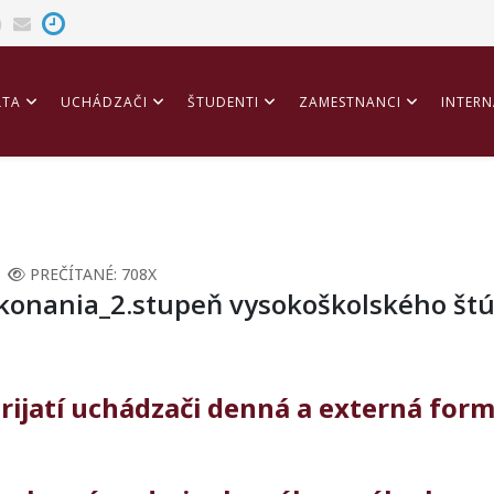
LTA
UCHÁDZAČI
ŠTUDENTI
ZAMESTNANCI
INTERN
ITÁCIA
PREČÍTANÉ: 708X
 konania_2.stupeň vysokoškolského štú
rijatí uchádzači denná a externá for