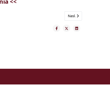
nia <<
Next article: Slávnostná
Nasl.