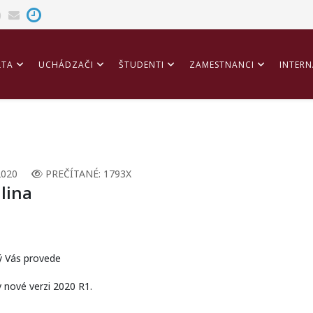
LTA
UCHÁDZAČI
ŠTUDENTI
ZAMESTNANCI
INTERN
ITÁCIA
2020
PREČÍTANÉ: 1793X
lina
rý Vás provede
nové verzi 2020 R1.