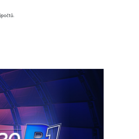
ýpočtů.