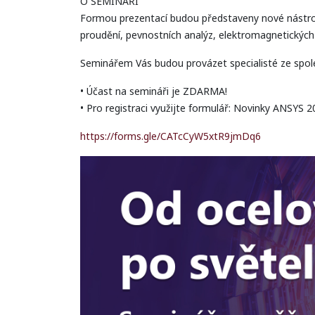
O SEMINÁŘI
Formou prezentací budou představeny nové nástroje
proudění, pevnostních analýz, elektromagnetickýc
Seminářem Vás budou provázet specialisté ze spole
• Účast na semináři je ZDARMA!
• Pro registraci využijte formulář: Novinky ANSYS 
https://forms.gle/CATcCyW5xtR9jmDq6