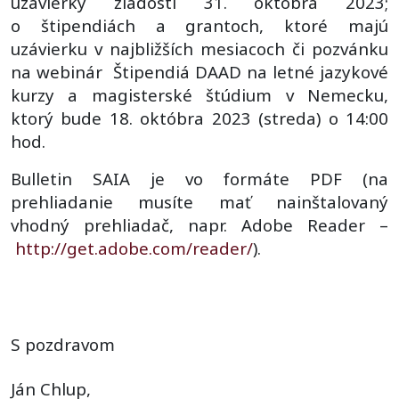
uzávierky žiadostí 31. októbra 2023;
o štipendiách a grantoch, ktoré majú
uzávierku v najbližších mesiacoch či pozvánku
na webinár Štipendiá DAAD na letné jazykové
kurzy a magisterské štúdium v Nemecku,
ktorý bude 18. októbra 2023 (streda) o 14:00
hod.
Bulletin SAIA je vo formáte PDF (na
prehliadanie musíte mať nainštalovaný
vhodný prehliadač, napr. Adobe Reader –
http://get.adobe.com/reader/
).
S pozdravom
Ján Chlup,