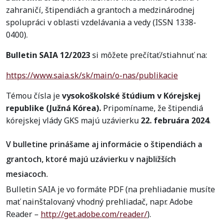
zahraničí, štipendiách a grantoch a medzinárodnej
spolupráci v oblasti vzdelávania a vedy (ISSN 1338-
0400).
Bulletin SAIA 12/2023
si môžete prečítať/stiahnuť na:
https://www.saia.sk/sk/main/o-nas/publikacie
Témou čísla je
vysokoškolské štúdium v Kórejskej
republike (Južná Kórea).
Pripomíname, že štipendiá
kórejskej vlády GKS majú uzávierku
22. februára 2024
.
V bulletine prinášame aj informácie o štipendiách a
grantoch, ktoré majú uzávierku v najbližších
mesiacoch.
Bulletin SAIA je vo formáte PDF (na prehliadanie musíte
mať nainštalovaný vhodný prehliadač, napr. Adobe
Reader –
http://get.adobe.com/reader/
).