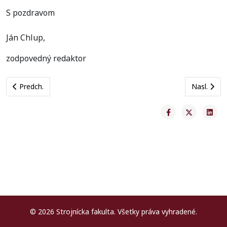
S pozdravom
Ján Chlup,
zodpovedný redaktor
Previous article: Oznam o konaní dizertačnej skúšky Ing. Katarí
Next artic
Predch.
Nasl.
© 2026 Strojnícka fakulta. Všetky práva vyhradené.