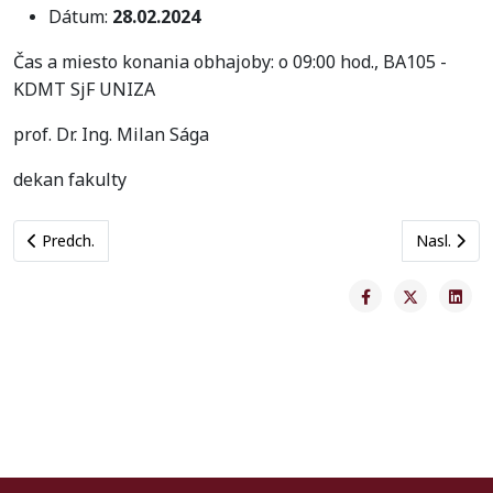
Dátum:
28.02.2024
Čas a miesto konania obhajoby: o 09:00 hod., BA105 -
KDMT SjF UNIZA
prof. Dr. Ing. Milan Sága
dekan fakulty
Previous article: Avízo: Bulletin SAIA 2/2024 bol zverejnený na w
Next artic
Predch.
Nasl.