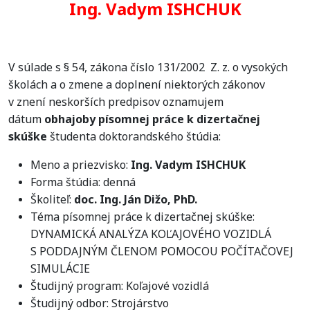
Ing. Vadym ISHCHUK
V súlade s § 54, zákona číslo 131/2002 Z. z. o vysokých
školách a o zmene a doplnení niektorých zákonov
v znení neskorších predpisov oznamujem
dátum
obhajoby písomnej práce k dizertačnej
skúške
študenta doktorandského štúdia:
Meno a priezvisko:
Ing. Vadym ISHCHUK
Forma štúdia: denná
Školiteľ:
doc. Ing. Ján Dižo, PhD.
Téma písomnej práce k dizertačnej skúške:
DYNAMICKÁ ANALÝZA KOĽAJOVÉHO VOZIDLÁ
S PODDAJNÝM ČLENOM POMOCOU POČÍTAČOVEJ
SIMULÁCIE
Študijný program: Koľajové vozidlá
Študijný odbor: Strojárstvo