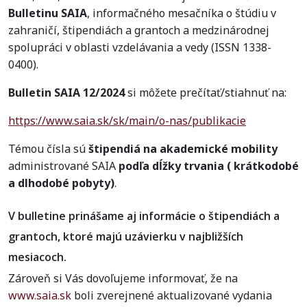
Bulletinu SAIA
, informačného mesačníka o štúdiu v
zahraničí, štipendiách a grantoch a medzinárodnej
spolupráci v oblasti vzdelávania a vedy (ISSN 1338-
0400).
Bulletin SAIA 12/2024
si môžete prečítať/stiahnuť na:
https://www.saia.sk/sk/main/o-nas/publikacie
Témou čísla sú
štipendiá na akademické mobility
administrované SAIA
podľa dĺžky trvania ( krátkodobé
a dlhodobé pobyty)
.
V bulletine prinášame aj informácie o štipendiách a
grantoch, ktoré majú uzávierku v najbližších
mesiacoch.
Zároveň si Vás dovoľujeme informovať, že na
www.saia.sk
boli zverejnené aktualizované vydania