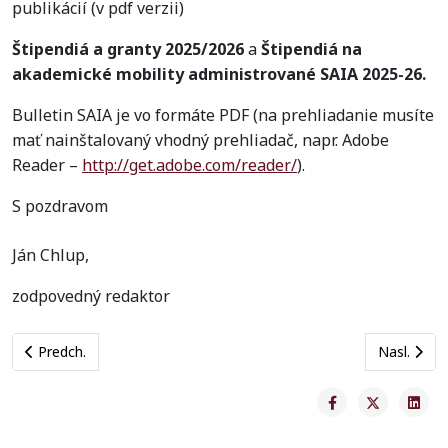
publikácií (v pdf verzii)
Štipendiá a granty 2025/2026
a
Štipendiá na
akademické mobility administrované SAIA 2025-26.
Bulletin SAIA je vo formáte PDF (na prehliadanie musíte
mať nainštalovaný vhodný prehliadač, napr. Adobe
Reader –
http://get.adobe.com/reader/
).
S pozdravom
Ján Chlup,
zodpovedný redaktor
Previous article: Avízo: Bulletin SAIA 1/2025 bol zverejnený na w
Next artic
Predch.
Nasl.