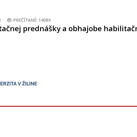
2
PREČÍTANÉ: 1408X
ačnej prednášky a obhajobe habilitačne