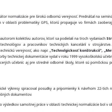
átor normalizácie pre širokú odbornú verejnosť. Prednášal na seminár
 v oblasti problematiky GPS, ktorú propaguje vo firmách zaobe
luautorom kolektívu autorov, ktorí sa podielali na troch vydaniach
St
, technológov a pracovníkov technických kancelárií v strojárstv
chnickú verejnosť, ako napr. „
Technolgickosť konštrukcií“, „M
vorby technickej dokumentácie vydal v roku 1999 vysokoškolskú učebn
cerých učebníc aj pre stredné odborné školy, ktoré sú pomôckou p
chnické výkresy spracoval posudky a pripomienky k návrhom 22-tich
lušných dokumentov.
 výsledkov samotnej práce v oblasti technickej normalizácie bol v 