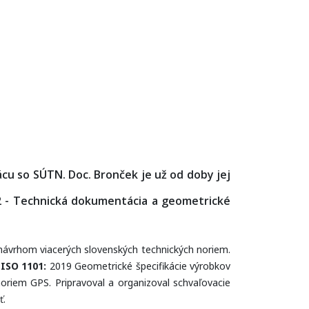
ácu so SÚTN. Doc. Bronček je už od doby jej
2 - Technická dokumentácia a geometrické
návrhom viacerých slovenských technických noriem.
ISO 1101:
2019 Geometrické špecifikácie výrobkov
noriem GPS. Pripravoval a organizoval schvaľovacie
ť.