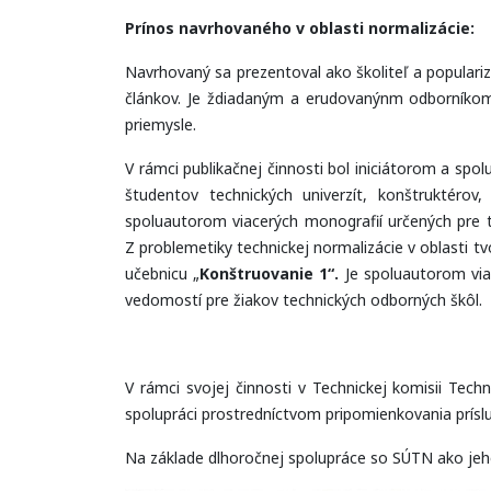
Prínos navrhovaného v oblasti normalizácie:
Navrhovaný sa prezentoval ako školiteľ a populariz
článkov. Je ždiadaným a erudovanýnm odborníkom
priemysle.
V rámci publikačnej činnosti bol iniciátorom a spo
študentov technických univerzít, konštruktérov
spoluautorom viacerých monografií určených pre te
Z problemetiky technickej normalizácie v oblasti t
učebnicu „
Konštruovanie 1“.
Je spoluautorom via
vedomostí pre žiakov technických odborných škôl.
V rámci svojej činnosti v Technickej komisii Te
spolupráci prostredníctvom pripomienkovania prís
Na základe dlhoročnej spolupráce so SÚTN ako jeho