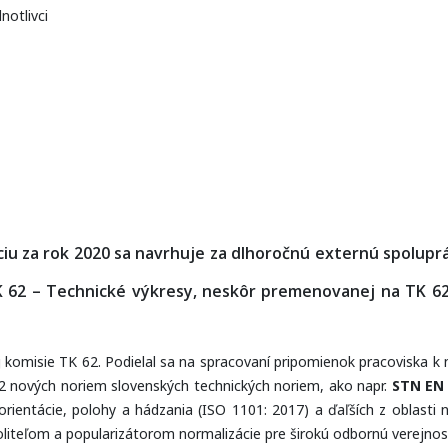
notlivci
ciu za rok 2020 sa navrhuje za dlhoročnú externú spolupr
K 62 – Technické výkresy, neskôr premenovanej na TK 6
komisie TK 62. Podielal sa na spracovaní pripomienok pracoviska k 
2 nových noriem slovenských technických noriem, ako napr.
STN EN 
 orientácie, polohy a hádzania (ISO 1101: 2017) a ďaľších z oblasti 
liteľom a popularizátorom normalizácie pre širokú odbornú verejnos