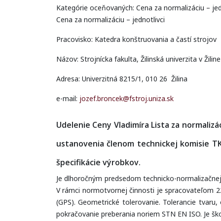
Kategórie oceňovaných: Cena za normalizáciu – jed
Cena za normalizáciu – jednotlivci
Pracovisko: Katedra konštruovania a častí strojov
Názov: Strojnícka fakulta, Žilinská univerzita v Žiline
Adresa: Univerzitná 8215/1, 010 26 Žilina
e-mail:
jozef.broncek@fstroj.uniza.sk
Udelenie Ceny Vladimíra Lista za normalizá
ustanovenia členom technickej komisie T
špecifikácie výrobkov.
Je dlhoročným predsedom technicko-normalizačnej 
V rámci normotvornej činnosti je spracovateľom 2
(GPS). Geometrické tolerovanie. Tolerancie tvaru,
pokračovanie preberania noriem STN EN ISO. Je ško