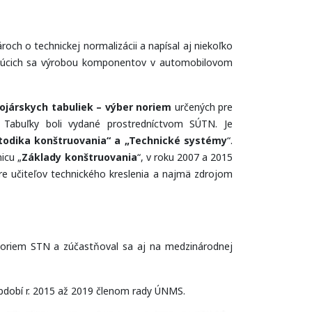
och o technickej normalizácii a napísal aj niekoľko
rajúcich sa výrobou komponentov v automobilovom
rojárskych tabuliek – výber noriem
určených pre
e. Tabuľky boli vydané prostredníctvom SÚTN. Je
etodika konštruovania“ a „Technické systémy
“.
icu „
Základy konštruovania
“, v roku 2007 a 2015
re učiteľov technického kreslenia a najmä zdrojom
 noriem STN a zúčastňoval sa aj na medzinárodnej
období r. 2015 až 2019 členom rady ÚNMS.