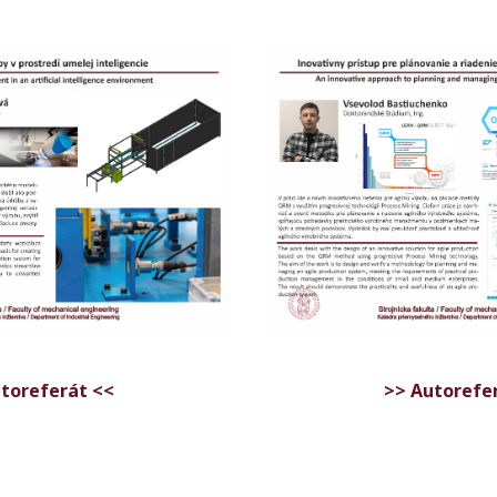
toreferát <<
>> Autorefe