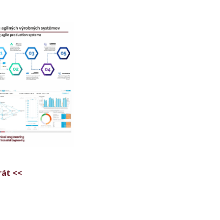
rát <<