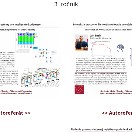
3. ročník
toreferát <<
>> Autorefe