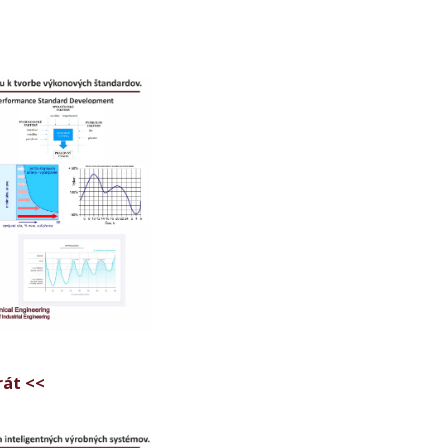
rát <<