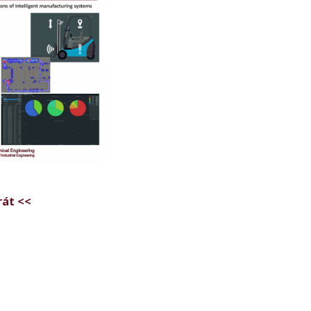
rát <<