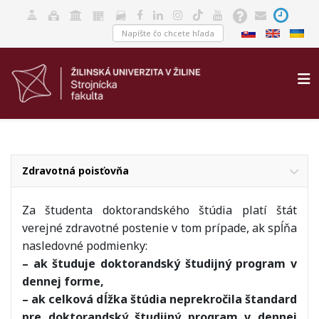
Zdravotná poisťovňa
Za študenta doktorandského štúdia platí štát
verejné zdravotné postenie v tom prípade, ak spĺňa
nasledovné podmienky:
– ak študuje doktorandský študijný program v
dennej forme,
– ak celková dĺžka štúdia neprekročila štandard
pre doktorandský študijný program v dennej