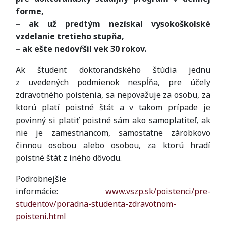
forme,
– ak už predtým nezískal vysokoškolské
vzdelanie tretieho stupňa,
– ak ešte nedovŕšil vek 30 rokov.
Ak študent doktorandského štúdia jednu
z uvedených podmienok nespĺňa, pre účely
zdravotného poistenia, sa nepovažuje za osobu, za
ktorú platí poistné štát a v takom prípade je
povinný si platiť poistné sám ako samoplatiteľ, ak
nie je zamestnancom, samostatne zárobkovo
činnou osobou alebo osobou, za ktorú hradí
poistné štát z iného dôvodu.
Podrobnejšie
informácie:
www.vszp.sk/poistenci/pre-
studentov/poradna-studenta-zdravotnom-
poisteni.html