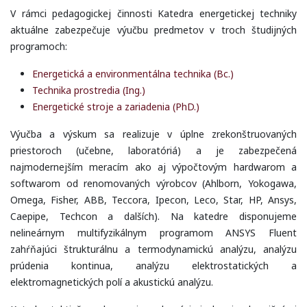
V rámci pedagogickej činnosti Katedra energetickej techniky
aktuálne zabezpečuje výučbu predmetov v troch študijných
programoch:
Energetická a environmentálna technika (Bc.)
Technika prostredia (Ing.)
Energetické stroje a zariadenia (PhD.)
Výučba a výskum sa realizuje v úplne zrekonštruovaných
priestoroch (učebne, laboratóriá) a je zabezpečená
najmodernejším meracím ako aj výpočtovým hardwarom a
softwarom od renomovaných výrobcov (Ahlborn, Yokogawa,
Omega, Fisher, ABB, Teccora, Ipecon, Leco, Star, HP, Ansys,
Caepipe, Techcon a dalších). Na katedre disponujeme
nelineárnym multifyzikálnym programom ANSYS Fluent
zahŕňajúci štrukturálnu a termodynamickú analýzu, analýzu
prúdenia kontinua, analýzu elektrostatických a
elektromagnetických polí a akustickú analýzu.