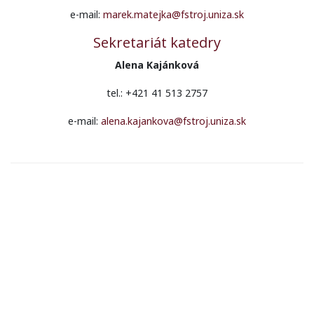
e-mail:
marek.matejka@fstroj.uniza.sk
Sekretariát katedry
Alena Kajánková
tel.: +421 41 513 2757
e-mail:
alena.kajankova@fstroj.uniza.sk