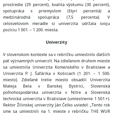
prostredie (29 percent), kvalita výskumu (30 percent),
spolupráca s priemyslom (štyri percentá) a
medzinárodná spolupráca (7,5 percenta). V
celosvetovom meradle si univerzita udržala svoju
pozíciu 1 001. – 1 200. miesta.
Univerzity
V slovenskom kontexte sa v rebríčku umiestnilo ďalších
päť významných univerzít. Na zdieľanom druhom mieste
sa umiestnila Univerzita Komenského v Bratislave a
Univerzita P. J. Šafárika v Košiciach (1 201. – 1 500.
miesto). Zdieľané tretie miesto obsadili Univerzita
Mateja Bela v Banskej Bystrici, Slovenská
poľnohospodárska univerzita v Nitre a Slovenská
technická univerzita v Bratislave (umiestnenie 1 501.+).
Rektor
Žilinskej
univerzity
Ján Čelko uviedol: „Tento rok
sme sa umiestnili na 1. mieste v rebríčku THE WUR