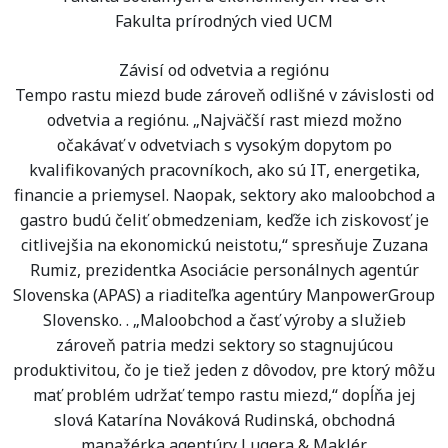
Fakulta prírodných vied UCM
Závisí od odvetvia a regiónu
Tempo rastu miezd bude zároveň odlišné v závislosti od
odvetvia a regiónu. „Najväčší rast miezd možno
očakávať v odvetviach s vysokým dopytom po
kvalifikovaných pracovníkoch, ako sú IT, energetika,
financie a priemysel. Naopak, sektory ako maloobchod a
gastro budú čeliť obmedzeniam, keďže ich ziskovosť je
citlivejšia na ekonomickú neistotu,“ spresňuje Zuzana
Rumiz, prezidentka Asociácie personálnych agentúr
Slovenska (APAS) a riaditeľka agentúry ManpowerGroup
Slovensko. . „Maloobchod a časť výroby a služieb
zároveň patria medzi sektory so stagnujúcou
produktivitou, čo je tiež jeden z dôvodov, pre ktorý môžu
mať problém udržať tempo rastu miezd,“ dopĺňa jej
slová Katarína Nováková Rudinská, obchodná
manažérka agentúry Lugera & Maklér.