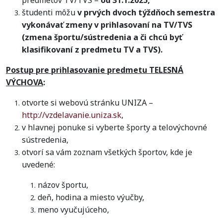
predmetov TV/TVS –
od 31.1.2025,
študenti môžu
v prvých dvoch týždňoch semestra
vykonávať zmeny v prihlasovaní na TV/TVS
(zmena športu/sústredenia a či chcú byť
klasifikovaní z predmetu TV a TVS).
Postup pre prihlasovanie predmetu TELESNÁ
VÝCHOVA
:
otvorte si webovú stránku UNIZA –
http://vzdelavanie.uniza.sk
,
v hlavnej ponuke si vyberte športy a telovýchovné
sústredenia,
otvorí sa vám zoznam všetkých športov, kde je
uvedené:
názov športu,
deň, hodina a miesto výučby,
meno vyučujúceho,