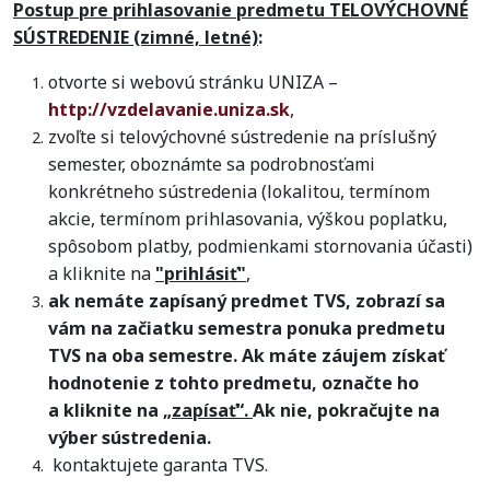
Postup pre prihlasovanie predmetu TELOVÝCHOVNÉ
SÚSTREDENIE (zimné, letné)
:
otvorte si webovú stránku UNIZA –
http://vzdelavanie.uniza.sk
,
zvoľte si telovýchovné sústredenie na príslušný
semester, oboznámte sa podrobnosťami
konkrétneho sústredenia (lokalitou, termínom
akcie, termínom prihlasovania, výškou poplatku,
spôsobom platby, podmienkami stornovania účasti)
a kliknite na
"prihlásiť"
,
ak nemáte zapísaný predmet TVS, zobrazí sa
vám na začiatku semestra ponuka predmetu
TVS na oba semestre. Ak máte záujem získať
hodnotenie z tohto predmetu, označte ho
a kliknite na
„zapísať“.
Ak nie, pokračujte na
výber sústredenia.
kontaktujete garanta TVS.