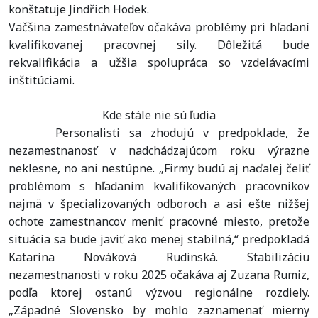
konštatuje Jindřich Hodek.
Väčšina zamestnávateľov očakáva problémy pri hľadaní
kvalifikovanej pracovnej sily. Dôležitá bude
rekvalifikácia a užšia spolupráca so vzdelávacími
inštitúciami.
Kde stále nie sú ľudia
Personalisti sa zhodujú v predpoklade, že
nezamestnanosť v nadchádzajúcom roku výrazne
neklesne, no ani nestúpne. „Firmy budú aj naďalej čeliť
problémom s hľadaním kvalifikovaných pracovníkov
najmä v špecializovaných odboroch a asi ešte nižšej
ochote zamestnancov meniť pracovné miesto, pretože
situácia sa bude javiť ako menej stabilná,“ predpokladá
Katarína Nováková Rudinská. Stabilizáciu
nezamestnanosti v roku 2025 očakáva aj Zuzana Rumiz,
podľa ktorej ostanú výzvou regionálne rozdiely.
„Západné Slovensko by mohlo zaznamenať mierny