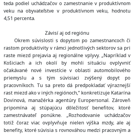
teda podiel uchádzačov o zamestnanie v produktívnom
veku na obyvateľstve v produktívnom veku, hodnotu
4,51 percenta.
Závisí aj od regiónu
Okrem súvislosti s dopytom po zamestnancoch či
rastom produktivity v rámci jednotlivých sektorov sa pri
raste miezd prejavia aj regionálne vplyvy. „Napríklad v
Košiciach a ich okolí by mohli situáciu ovplyvniť
očakávané nové investície v oblasti automobilového
priemyslu a s tým súvisiaci zvýšený dopyt po
pracovníkoch. Tu sa preto dá predpokladať výraznejší
rast miezd ako v iných regiónoch,“ konkretizuje Katarína
Dovinová, manažérka agentúry Europersonal. Zároveň
pripomína aj stúpajúcu dôležitosť benefitov, ktoré
zamestnávateľ ponúkne. „Rozhodovanie uchádzačov
totiž čoraz viac ovplyvňuje nielen výška mzdy, ale aj
benefity, ktoré súvisia s rovnováhou medzi pracovným a