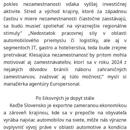
pokles nezamestnanosti vďaka vyššej investičnej
aktivite. Stred a východ krajiny, ktoré za západnou
časťou v miere nezamestnanosti čiastočne zaostávajú,
sa budú musieť spoliehať na výraznejšie regionálne
stimuly.“ „Nedostatok pracovnej sily v oblasti
automobilového priemyslu či logistiky, ale aj v
segmentoch IT, gastro a hotelierstva, teda bude zrejme
pretrvávať. Klesajúca nezamestnanosť by pritom mohla
motivovať aj zamestnávateľov, ktorí sa v roku 2024 z
nejakých dôvodov bránili náboru zahraničných
zamestnancov, zvažovať aj túto možnosť,“ myslí si
manažérka agentúry Europersonal.
Po šikovných je dopyt stále
Keďže Slovensko je exportne zameranou ekonomikou
a zároveň krajinou, kde sa v prepočte na obyvateľa
vyrába najviac automobilov na svete, môže nás výrazne
ovplyvniť vývoj práve v oblasti automotive a kondícia