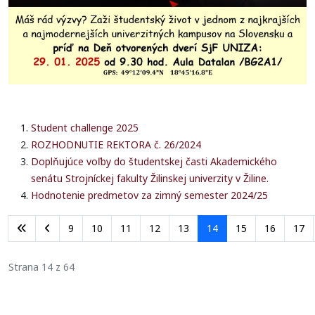
Student challenge 2025
ROZHODNUTIE REKTORA č. 26/2024
Doplňujúce voľby do študentskej časti Akademického
senátu Strojníckej fakulty Žilinskej univerzity v Žiline.
Hodnotenie predmetov za zimný semester 2024/25
9
10
11
12
13
14
15
16
17
Strana 14 z 64