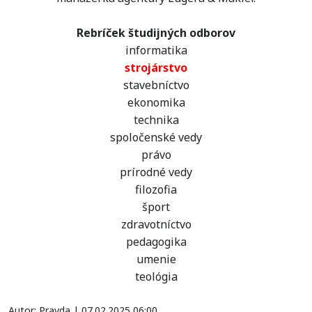
Rebríček študijných odborov
informatika
strojárstvo
stavebníctvo
ekonomika
technika
spoločenské vedy
právo
prírodné vedy
filozofia
šport
zdravotníctvo
pedagogika
umenie
teológia
Autor: Pravda | 07.02.2025 06:00