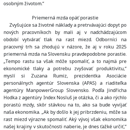
osobným životom.“
Priemerná mzda opäť porastie
Zvyšujúce sa životné náklady a pretrvávajúci dopyt po
nových pracovníkoch by mali aj v nadchádzajúcom
období vytvárať tlak na rast miezd. Odborníci na
pracovný trh sa zhodujú v názore, že aj v roku 2025
priemerná mzda na Slovensku pravdepodobne porastie.
„Tempo rastu sa však môže spomaliť, a to najmä pre
ekonomické tlaky a potrebu zvyšovať produktivitu,“
myslí si Zuzana Rumiz, prezidentka Asociácie
personálnych agentúr Slovenska (APAS) a riaditeľka
agentúry ManpowerGroup Slovensko. Podľa Jindřicha
Hodka z agentúry Index Nosluš je otázka, či a ako rýchlo
porastú mzdy, skôr stávkou na to, ako sa bude vyvíjať
naša ekonomika. „Ak by došlo k jej pribrzdeniu, môže sa
rast miezd výrazne spomaliť. Aký vývoj však ekonomika
našej krajiny v skutočnosti naberie, je dnes ťažké určiť,“