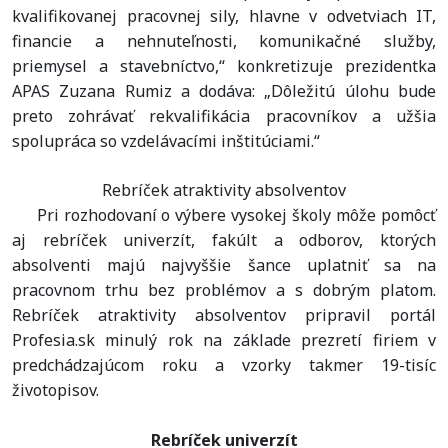
kvalifikovanej pracovnej sily, hlavne v odvetviach IT,
financie a nehnuteľnosti, komunikačné služby,
priemysel a stavebníctvo,“ konkretizuje prezidentka
APAS Zuzana Rumiz a dodáva: „Dôležitú úlohu bude
preto zohrávať rekvalifikácia pracovníkov a užšia
spolupráca so vzdelávacími inštitúciami.“
Rebríček atraktivity absolventov
Pri rozhodovaní o výbere vysokej školy môže pomôcť
aj rebríček univerzít, fakúlt a odborov, ktorých
absolventi majú najvyššie šance uplatniť sa na
pracovnom trhu bez problémov a s dobrým platom.
Rebríček atraktivity absolventov pripravil portál
Profesia.sk minulý rok na základe prezretí firiem v
predchádzajúcom roku a vzorky takmer 19-tisíc
životopisov.
Rebríček univerzít