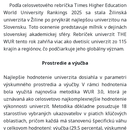
Podľa celosvetového rebríčka Times Higher Education
World University Rankings 2025 sa stala
Žilinská
univerzita
v
Žiline
po prvýkrát najlepšou univerzitou na
Slovensku. Toto ocenenie predstavuje míľnik v dejinách
slovenskej akademickej sféry. Rebríček univerzít THE
WUR tento rok zahŕňa viac ako dvetisíc univerzít zo 115
krajín a regiónov, čo podčiarkuje jeho globálny význam.
Prostredie a výučba
Najlepšie hodnotenie univerzita dosiahla v parametri
výskumného prostredia a výučby. V rámci hodnotenia
bola využitá najnovšia metodika WUR 3.0, ktorá je
uznávaná ako celosvetovo najkomplexnejšie hodnotenie
výkonnosti univerzít. Metodika dôkladne posudzuje 18
starostlivo vybraných ukazovateľov v piatich kľúčových
oblastiach, pričom každá má stanovenú špecifickú váhu
v celkovom hodnotení: výučba (29,5 percenta), výskumné