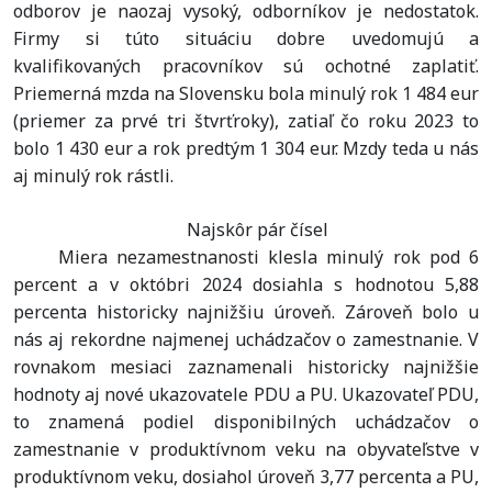
odborov je naozaj vysoký, odborníkov je nedostatok.
Firmy si túto situáciu dobre uvedomujú a
kvalifikovaných pracovníkov sú ochotné zaplatiť.
Priemerná mzda na Slovensku bola minulý rok 1 484 eur
(priemer za prvé tri štvrťroky), zatiaľ čo roku 2023 to
bolo 1 430 eur a rok predtým 1 304 eur. Mzdy teda u nás
aj minulý rok rástli.
Najskôr pár čísel
Miera nezamestnanosti klesla minulý rok pod 6
percent a v októbri 2024 dosiahla s hodnotou 5,88
percenta historicky najnižšiu úroveň. Zároveň bolo u
nás aj rekordne najmenej uchádzačov o zamestnanie. V
rovnakom mesiaci zaznamenali historicky najnižšie
hodnoty aj nové ukazovatele PDU a PU. Ukazovateľ PDU,
to znamená podiel disponibilných uchádzačov o
zamestnanie v produktívnom veku na obyvateľstve v
produktívnom veku, dosiahol úroveň 3,77 percenta a PU,