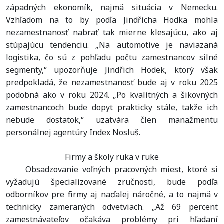
západných ekonomík, najmä situácia v Nemecku.
Vzhľadom na to by podľa Jindřicha Hodka mohla
nezamestnanosť nabrať tak mierne klesajúcu, ako aj
stúpajúcu tendenciu. „Na automotive je naviazaná
logistika, čo sú z pohľadu počtu zamestnancov silné
segmenty,“ upozorňuje Jindřich Hodek, ktorý však
predpokladá, že nezamestnanosť bude aj v roku 2025
podobná ako v roku 2024. „Po kvalitných a šikovných
zamestnancoch bude dopyt prakticky stále, takže ich
nebude dostatok,“ uzatvára člen manažmentu
personálnej agentúry Index Nosluš.
Firmy a školy ruka v ruke
Obsadzovanie voľných pracovných miest, ktoré si
vyžadujú špecializované zručnosti, bude podľa
odborníkov pre firmy aj naďalej náročné, a to najmä v
technicky zameraných odvetviach. „Až 69 percent
zamestnávateľov očakáva problémy pri hľadaní