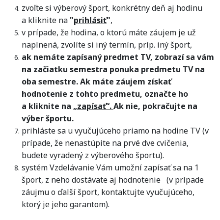
zvoľte si výberový šport, konkrétny deň aj hodinu
a kliknite na
"
prihlásiť
"
,
v prípade, že hodina, o ktorú máte záujem je už
naplnená, zvolíte si iný termín, príp. iný šport,
ak nemáte zapísaný predmet TV, zobrazí sa vám
na začiatku semestra ponuka predmetu TV na
oba semestre. Ak máte záujem získať
hodnotenie z tohto predmetu, označte ho
a kliknite na
„zapísať“.
Ak nie, pokračujte na
výber športu.
prihláste sa u vyučujúceho priamo na hodine TV (v
prípade, že nenastúpite na prvé dve cvičenia,
budete vyradený z výberového športu).
systém Vzdelávanie Vám umožní zapísať sa na 1
šport, z neho dostávate aj hodnotenie (v prípade
záujmu o ďalší šport, kontaktujte vyučujúceho,
ktorý je jeho garantom).