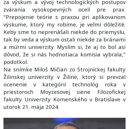
za výskum a vývoj technologických postupov
zvárania vysokopevných ocelí pre prax.
"Prepojenie teórie s praxou pri aplikovanom
výskume, ktorý my robíme, je veľmi dôležité.
Keby sme to neprenášali niekde do priemyslu,
tak by veda a výskum ostali niekde za bránami
a múrmi univerzity. Myslím si, že aj to bol asi
dôvod, že si nás hodnotiaca komisia vybrala,"
podotkol.
Na snímke Miloš Mičian zo Strojníckej fakulty
Žilinskej
univerzity
v
Žiline
, ktorý si prevzal
ocenenie v kategórii technológ roka v
priestoroch Moyzesovej siene Filozofickej
fakulty Univerzity Komenského v Bratislave v
utorok 21. mája 2024.