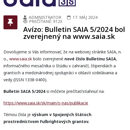
ADMNISTRATOR
17. MÁJ 2024
PREČÍTANÉ: 912X
Avízo: Bulletin SAIA 5/2024 bol
zverejnený na www.saia.sk
Dovoľujeme si Vás informovať, že na webovej stránke SAIA, n.
o.,
www.saia.sk
bolo zverejnené
nové číslo Bulletinu SAIA
,
informačného mesačníka o štúdiu v zahraničí, štipendiách a
grantoch a medzinárodnej spolupráci v oblasti vzdelávania a
vedy (ISSN 1338-0400).
Bulletin SAIA 5/2024
si môžete prečítať/stiahnuť na:
https://www.saia.sk/sk/main/o-nas/publikacie
Témou čísla je
výskum v Spojených štátoch
prostredníctvom Fulbrightových grantov.