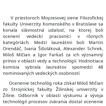
V
priestoroch
Moyzesovej
siene
Filozofickej
fakulty
Univerzity
Komenského
v
Bratislave
sa
konala
slávnostná
udalosť,
na
ktorej
boli
ocenení
vedeckí
pracovníci
v
rôznych
kategóriách.
Medzi
laureátmi
boli
Martin
Orendáč,
Ivana
Šišoláková,
Alexander
Schrek,
Miloš
Mičian
a
Igor
Farkaš
za
ich
významný
prínos
v
oblasti
vedy
a
technológií.
Hodnotiaca
komisia
vybrala
laureátov
spomedzi
48
nominovaných
vedeckých
osobností.
Ocenenie technológ roka získal Miloš Mičian
zo Strojníckej fakulty
Žilinskej
univerzity
v
Žiline
. Odborník v oblasti výskumu a vývoja
technológií procesov zvárania dostal ocenenie