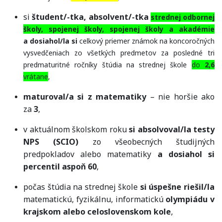
si
študent/-tka, absolvent/-tka
strednej odbornej
školy, spojenej školy, spojenej školy a akadémie
a dosiahol/la si
celkový priemer známok na koncoročných
vysvedčeniach zo všetkých predmetov za posledné tri
predmaturitné ročníky štúdia na strednej škole
do
2,6
vrátane
,
maturoval/a si z matematiky
– nie horšie ako
za
3
,
v aktuálnom školskom roku
si absolvoval/la testy
NPS (SCIO)
zo všeobecných študijných
predpokladov alebo matematiky
a dosiahol si
percentil aspoň 60
,
počas štúdia na strednej škole
si úspešne riešil/la
matematickú, fyzikálnu, informatickú
olympiádu v
krajskom alebo celoslovenskom kole
,