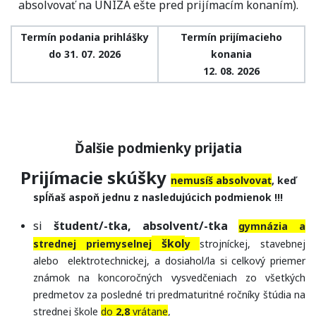
absolvovať na UNIZA ešte pred prijímacím konaním).
Termín podania prihlášky
Termín prijímacieho
do 31. 07. 2026
konania
12. 08. 2026
Ďalšie podmienky prijatia
Prijímacie skúšky
nemusíš absolvovať
, keď
spĺňaš aspoň jednu z nasledujúcich podmienok !!!
si
študent/-tka, absolvent/-tka
gymnázia a
škol
strednej priemyselnej
y
strojníckej, stavebnej
alebo elektrotechnickej, a dosiahol/la si celkový priemer
známok na koncoročných vysvedčeniach zo všetkých
predmetov za posledné tri predmaturitné ročníky štúdia na
strednej škole
do
2,8
vrátane
,