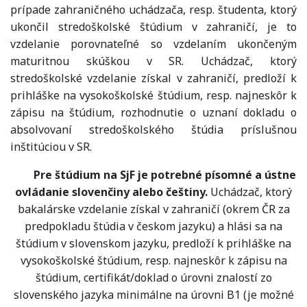
prípade zahraničného uchádzača, resp. študenta, ktorý
ukončil stredoškolské štúdium v zahraničí, je to
vzdelanie porovnateľné so vzdelaním ukončeným
maturitnou skúškou v SR. Uchádzač, ktorý
stredoškolské vzdelanie získal v zahraničí, predloží k
prihláške na vysokoškolské štúdium, resp. najneskôr k
zápisu na štúdium, rozhodnutie o uznaní dokladu o
absolvovaní stredoškolského štúdia príslušnou
inštitúciou v SR.
Pre štúdium na SjF je potrebné písomné a ústne
ovládanie slovenčiny alebo češtiny.
Uchádzač, ktorý
bakalárske vzdelanie získal v zahraničí (okrem ČR za
predpokladu štúdia v českom jazyku) a hlási sa na
štúdium v slovenskom jazyku, predloží k prihláške na
vysokoškolské štúdium, resp. najneskôr k zápisu na
štúdium, certifikát/doklad o úrovni znalostí zo
slovenského jazyka minimálne na úrovni B1 (je možné