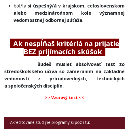
bol/la
si úspešný/á
v krajskom, celoslovenskom
alebo medzinárodnom kole významnej
vedomostnej odbornej súťaže
.
Ak nespĺňaš kritériá na prijatie
BEZ prijímacích skúšok
Budeš musieť absolvovať test zo
stredoškolského učiva so zameraním na základné
vedomosti z prírodovedných, technických
a spoločenských disciplín.
>> Vzorový test <<
Akreditované študijné programy si pozri tu: