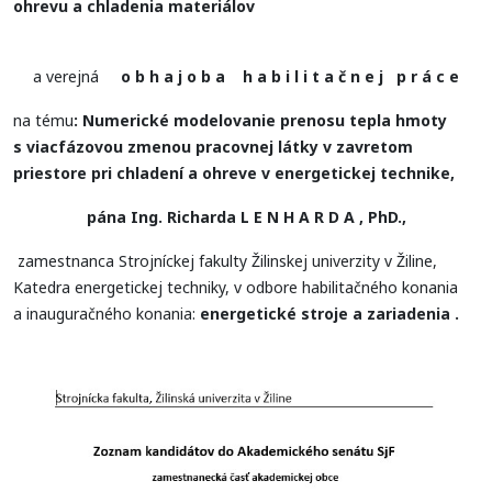
ohrevu a chladenia materiálov
a verejná
o b h a j o b a h a b i l i t a č n e j p r á c e
na tému
: Numerické modelovanie prenosu tepla hmoty
s viacfázovou zmenou pracovnej látky v zavretom
priestore pri chladení a ohreve v energetickej technike,
pána Ing. Richarda L E N H A R D A , PhD.,
zamestnanca Strojníckej fakulty Žilinskej univerzity v Žiline,
Katedra energetickej techniky, v odbore habilitačného konania
a inauguračného konania:
energetické stroje a zariadenia .