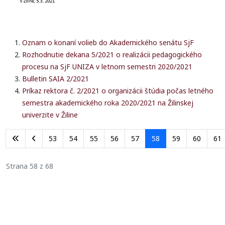
Oznam o konaní volieb do Akademického senátu SjF
Rozhodnutie dekana 5/2021 o realizácii pedagogického
procesu na SjF UNIZA v letnom semestri 2020/2021
Bulletin SAIA 2/2021
Príkaz rektora č. 2/2021 o organizácii štúdia počas letného
semestra akademického roka 2020/2021 na Žilinskej
univerzite v Žiline
53
54
55
56
57
58
59
60
61
Strana 58 z 68