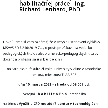
habilitačnej práce - Ing.
Richard Lenhard, PhD.
Dovoľujeme si Vám oznámiť, že v zmysle ustanovení Vyhlášky
MŠVVŠ SR č.246/2019 Z.z., o postupe získavania vedecko-
pedagogických titulov alebo umelecko-pedagogických titulov
docent a profesor sa
u s k u t o č n í
na Strojníckej fakulte Žilinskej univerzity v Žiline v zasadačke
rektora, miestnosť č. AA 306
dňa 10. marca 2021 - streda
od 09,00 hod.
- verejná
h a b i l i t a č n á
prednáška
na tému :
Využitie CFD metód (Fluentu) v technológiách