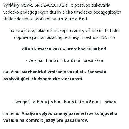
Vyhlášky MŠVVŠ SR č.246/2019 Z.z., o postupe získavania
vedecko-pedagogických titulov alebo umelecko-pedagogických
titulov docent a profesor sa
u s k u t o č n í
na Strojníckej fakulte Žilinskej univerzity v Žiline na Katedre
dopravnej a manipulačnej techniky, miestnosť NA 105
dňa 16. marca 2021 –
utorok
od 10,00 hod.
- verejná
h a b i l i t a č n á
prednáška
na tému:
Mechanické kmitanie vozidiel - fenomén
ovplyvňujúci ich dynamické vlastnosti
- verejná
o b h a j o b a h a b i l i t a č n e j práce
na tému
: Analýza vplyvu zmeny parametrov koľajového
vozidla na komfort jazdy pre pasažierov,